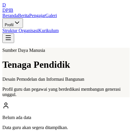
D
DPIB
Beranda
Berita
Pengajar
Galeri
Profil
Struktur Organisasi
Kurikulum
Sumber Daya Manusia
Tenaga Pendidik
Desain Pemodelan dan Informasi Bangunan
Profil guru dan pegawai yang berdedikasi membangun generasi
unggul.
Belum ada data
Data guru akan segera ditampilkan.